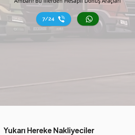
Ambarı! Bu İllerden Hesaplı Dönüş Araçları
7/24
Yukarı Hereke Nakliyeciler