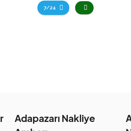
7/24
r
Adapazarı Nakliye
A