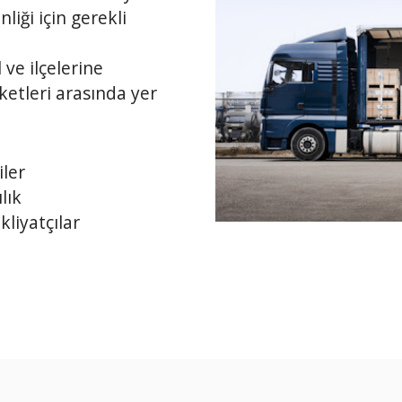
liği için gerekli
ve ilçelerine
ketleri arasında yer
iler
lık
liyatçılar