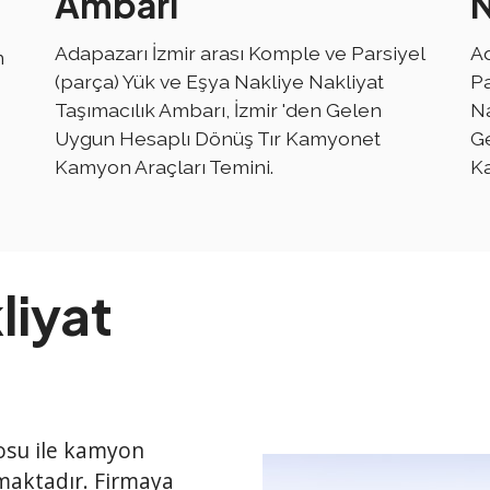
Ambarı
N
Adapazarı İzmir arası Komple ve Parsiyel
Ad
n
(parça) Yük ve Eşya Nakliye Nakliyat
Pa
Taşımacılık Ambarı, İzmir 'den Gelen
Na
Uygun Hesaplı Dönüş Tır Kamyonet
G
Kamyon Araçları Temini.
Ka
liyat
losu ile kamyon
nmaktadır. Firmaya