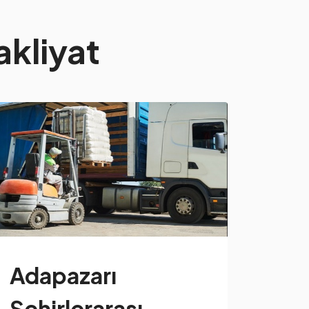
akliyat
Adapazarı
Şehirlerarası