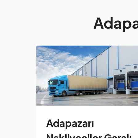
Adapaz
Adapazarı
Nakliyeciler Garajı