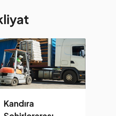
liyat
Kandıra
Şehirlerarası