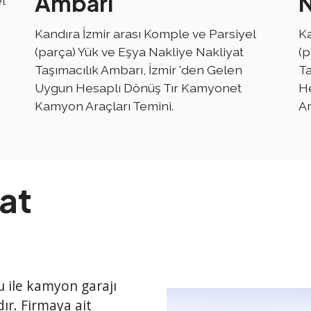
Ambarı
N
l
Kandıra İzmir arası Komple ve Parsiyel
Ka
(parça) Yük ve Eşya Nakliye Nakliyat
(p
Taşımacılık Ambarı, İzmir 'den Gelen
Ta
Uygun Hesaplı Dönüş Tır Kamyonet
H
Kamyon Araçları Temini.
Ar
at
su ile kamyon garajı
ır. Firmaya ait