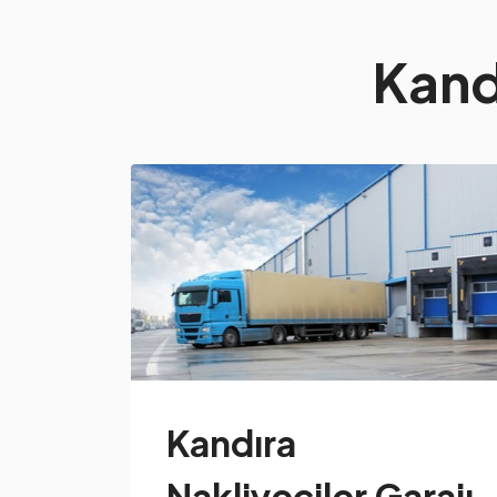
Kandı
Kandıra
Nakliyeciler Garajı