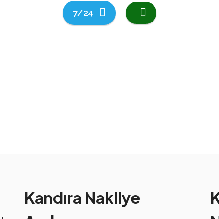
7/24
Kandıra Nakliye
K