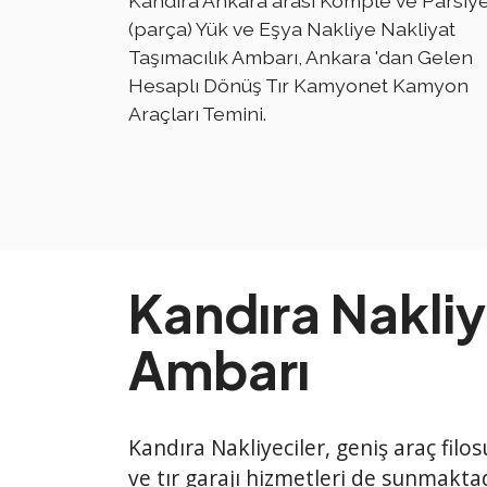
Kandıra Ankara arası Komple ve Parsiye
(parça) Yük ve Eşya Nakliye Nakliyat
Taşımacılık Ambarı, Ankara 'dan Gelen
Hesaplı Dönüş Tır Kamyonet Kamyon
Araçları Temini.
Kandıra Nakliy
Ambarı
Kandıra Nakliyeciler, geniş araç filo
ve tır garajı hizmetleri de sunmaktad