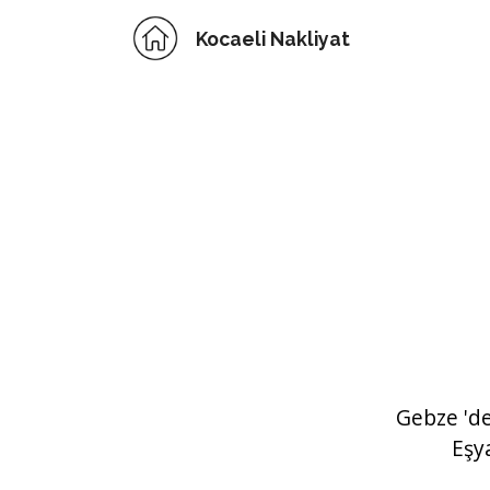
Kocaeli Nakliyat
Gebze 'd
Eşy