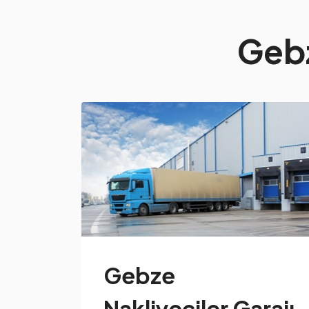
Gebz
Gebze
Nakliyeciler Garajı