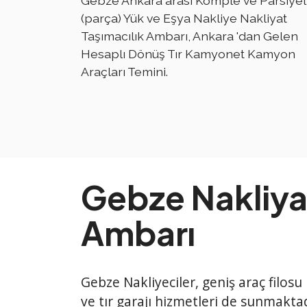
Gebze Ankara arası Komple ve Parsiyel
(parça) Yük ve Eşya Nakliye Nakliyat
Taşımacılık Ambarı, Ankara 'dan Gelen
Hesaplı Dönüş Tır Kamyonet Kamyon
Araçları Temini.
Gebze Nakliya
Ambarı
Gebze Nakliyeciler, geniş araç filosu
ve tır garajı hizmetleri de sunmaktad