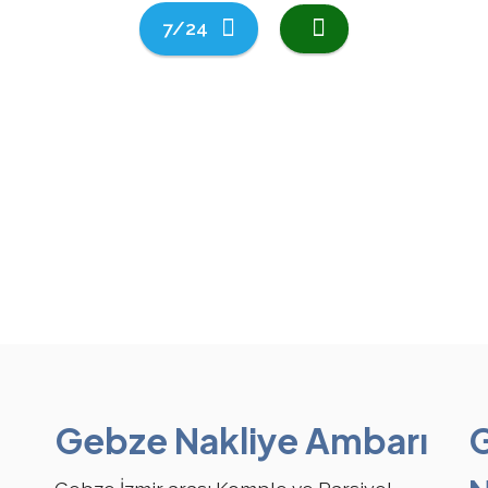
7/24
Gebze Nakliye Ambarı
G