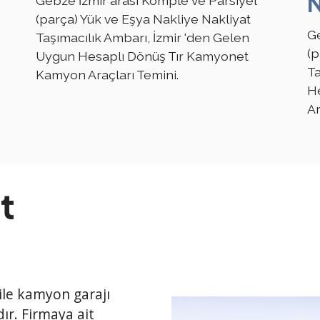
N
Gebze İzmir arası Komple ve Parsiyel
(parça) Yük ve Eşya Nakliye Nakliyat
Ge
Taşımacılık Ambarı, İzmir 'den Gelen
(p
Uygun Hesaplı Dönüş Tır Kamyonet
Ta
Kamyon Araçları Temini.
H
Ar
t
 ile kamyon garajı
ır. Firmaya ait