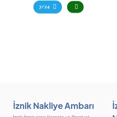
7/24
İznik Nakliye Ambarı
İ