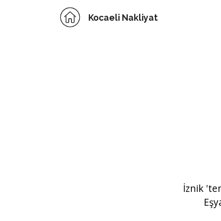
Kocaeli Nakliyat
İznik '
Eşy