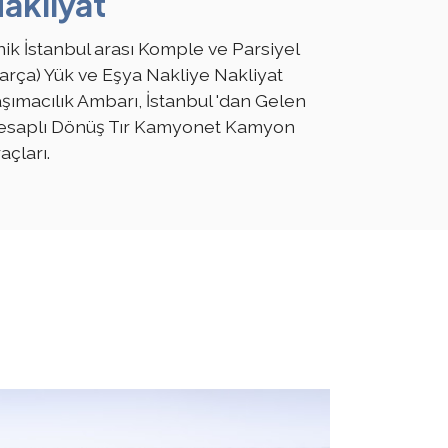
akliyat
nik İstanbul arası Komple ve Parsiyel
arça) Yük ve Eşya Nakliye Nakliyat
şımacılık Ambarı, İstanbul 'dan Gelen
esaplı Dönüş Tır Kamyonet Kamyon
açları.