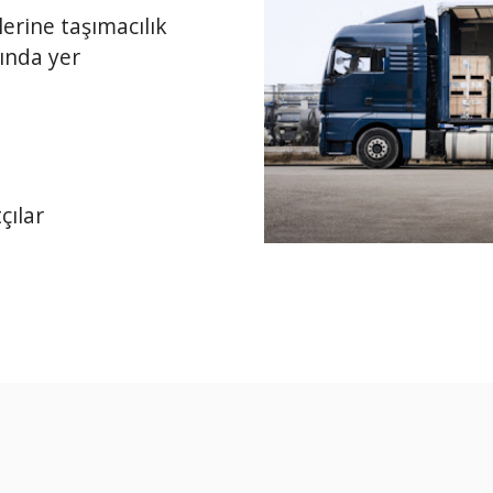
lerine taşımacılık
sında yer
çılar