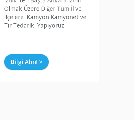
İznik 'ten Başta Ankara izmir
Olmak Üzere Diğer Tüm İl ve
İlçelere Kamyon Kamyonet ve
Tır Tedariki Yapıyoruz
Bilgi Alın! >