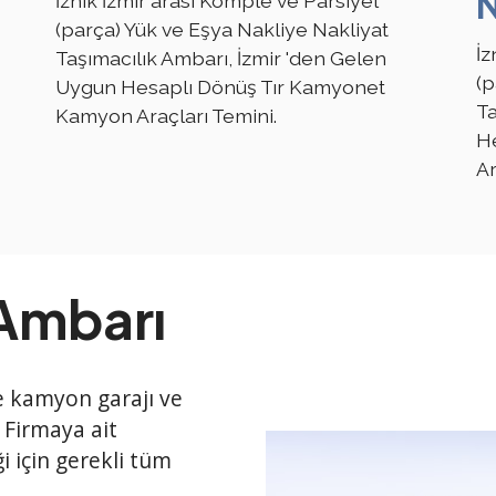
N
İznik İzmir arası Komple ve Parsiyel
(parça) Yük ve Eşya Nakliye Nakliyat
İz
Taşımacılık Ambarı, İzmir 'den Gelen
(p
Uygun Hesaplı Dönüş Tır Kamyonet
Ta
Kamyon Araçları Temini.
H
Ar
 Ambarı
ile kamyon garajı ve
 Firmaya ait
i için gerekli tüm